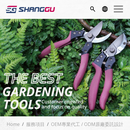
簡介
search
language
項目
專區
消息
專區
我們
Home
服務項目
OEM專業代工 / ODM原廠委託設計