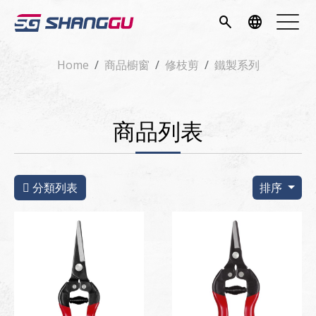
簡介
search
language
項目
Home
商品櫥窗
修枝剪
鐵製系列
專區
商品列表
消息
專區
分類列表
排序
我們