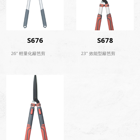
S676
S678
26" 輕量化籬笆剪
23" 效能型籬笆剪