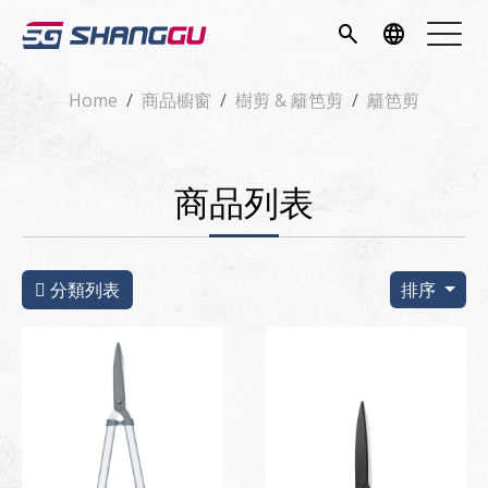
簡介
search
language
項目
Home
商品櫥窗
樹剪 & 籬笆剪
籬笆剪
專區
商品列表
消息
專區
分類列表
排序
我們