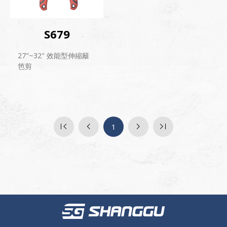
S679
27"~32" 效能型伸縮籬
笆剪
1