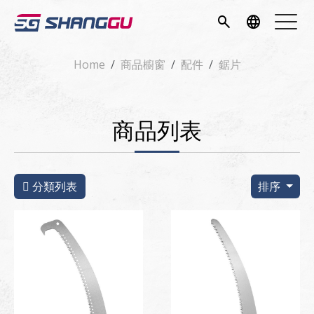
簡介
search
language
項目
Home
商品櫥窗
配件
鋸片
專區
商品列表
消息
專區
分類列表
排序
我們