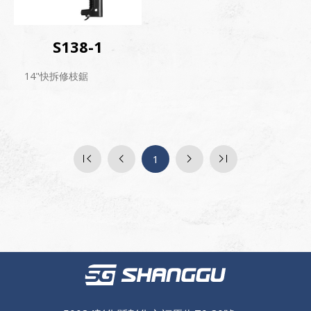
S138-1
14"快拆修枝鋸
1